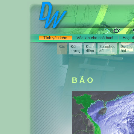
Tính yếu kém
Vắc xin cho nhà bạn!
Hoạt 
Bão
Đối
Địa
Sự nghèo
Sự thiệt
tượng
điểm
đói
hại
BÃO