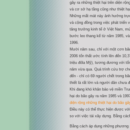
gây ra những thiệt hại trên diện rộng
và cơ sở hạ tầng cũng như thiệt hạ
Những mất mát này ảnh hưởng trực 
và cộng đồng trong việc phát triển 
tăng trưởng kinh tế ở Việt Nam, mứ
bước leo thang kể từ năm 1985, và
1996.
Mười năm sau, chỉ với một cơn bã
2006 tổn thất ước tính lên đến 10,
triệu đôla Mỹ), tương đương với tổn
năm vừa qua. Quá trình cứu trợ c
đến - chỉ có 69 người chết trong bão
thiết là rất lớn và người dân chưa 
Khi đang khó khăn bảo vệ miền Tru
hại do bão gây ra năm 1985 và 199
diện rộng những thiệt hại do bão g
Điều này có thể thực hiện được với 
so với việc tái xây dựng. Bằng các
Bằng cách áp dụng những phương p