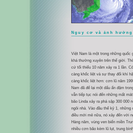
Nguy cơ và ảnh hưởng 
Việt Nam là một trong những quốc g
khá thường xuyên trên thế giới. Thô
cứ tối thiểu 10 năm xảy ra 1 lần. Có
càng khốc liệt và sự thay đổi khí h
càng khốc liệt hơn: cơn lũ năm 199
Nam đã để lại một dấu ấn đậm trong
vẫn tiếp tục nói đến những mất mát
bão Linda xảy ra phá sập 300 000 n
ngôi nhà. Vào đầu thế kỷ 1, những 
điều mới mẻ nữa, nó xảy đến với 
Hàng năm, vùng ven biển miền Tru
nhiều cơn bão kèm lũ lụt, trung bình