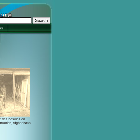
il
e des besoins en
truction, Afghanistan