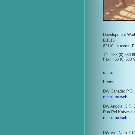
Development Wor
B.P.13
82110 Lauzerte, F
Tél: +33 (0) 563 9
Fax: +33 (0) 563 
e-mail
Liens:
DW Canada: P.O. 
e-mail
ou
web
DW Angola: C.P. 
Rua Rei Katyavala
e-mail
ou
web
DW Viet Nam: 91/