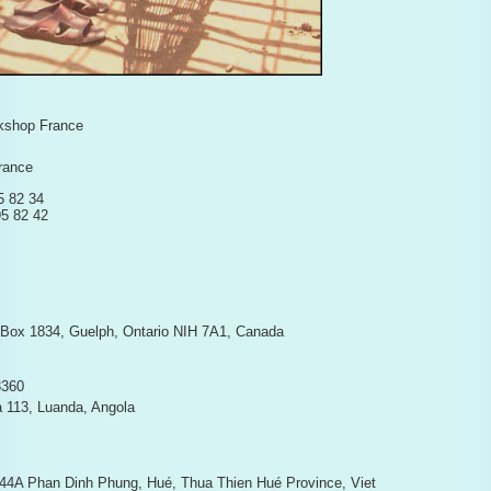
kshop France
rance
5 82 34
95 82 42
Box 1834, Guelph, Ontario NIH 7A1, Canada
3360
 113, Luanda, Angola
44A Phan Dinh Phung, Hué, Thua Thien Hué Province, Viet