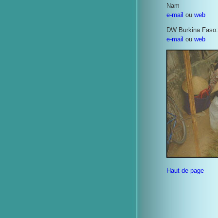
Nam
e-mail
ou
web
DW Burkina Faso:
e-mail
ou
web
Haut de page