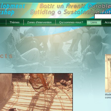
Thèmes
Zones d’intervention
Qui sommes-nous?
Liens
Accue
cts
étud
cons