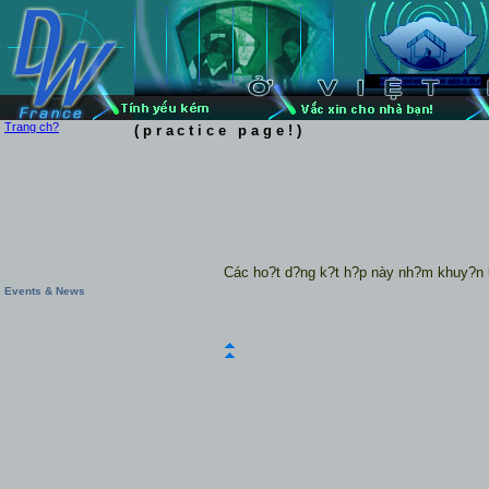
Trang ch?
(practice page!)
Các ho?t d?ng k?t h?p này nh?m khuy?n kh
Events & News