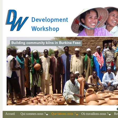
Building community kilns in Burkina Faso
Accueil
Qui sommes-nous ?
Que faisons-nous ?
Où travaillons-nous ?
Re