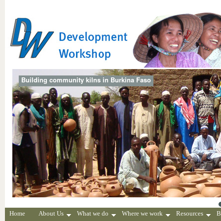
Building community kilns in Burkina Faso
Home
About Us
What we do
Where we work
Resources
B