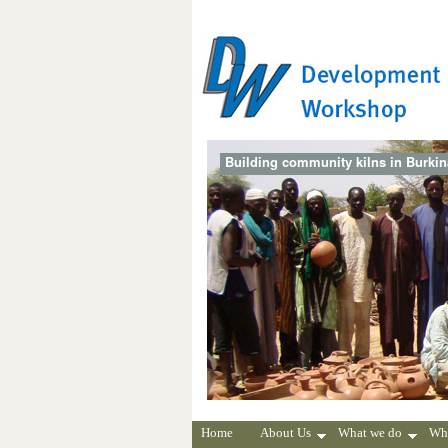
Building community kilns in Burki
Home
About Us
What we do
Wh