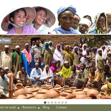
na Faso
ere we work
Resources
Blog
Contact