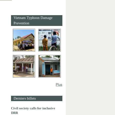
Vietnam Typhoon Damage
Prevention
Plus
Derniers billets
Civil society calls for inclusive
DRR